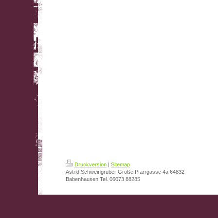
Druckversion
|
Sitemap
Astrid Schweingruber Große Pfarrgasse 4a 64832
Babenhausen Tel. 06073 88285